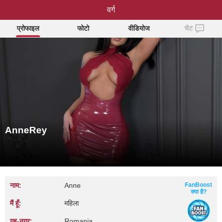
AnneRey
वर्ग
प्रोफाइल
फोटो
वीडियोज
चैट
AnneRey
नाम:
Anne
FanBoost
क्या है?
मैं हूँ:
महिला
गृह‑नगर:
Romania