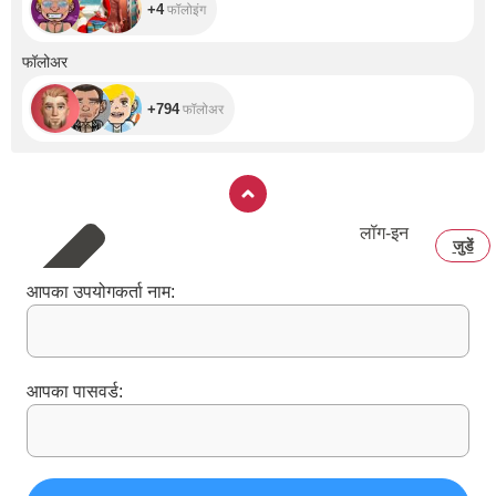
+4
फॉलोइंग
+794
फॉलोअर
+794
फॉलोअर
लॉग‑इन
जुडें
आपका उपयोगकर्ता नाम:
आपका पासवर्ड: