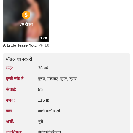
70 टोकन
1:00
18
A Little Tease You Wont Forget
मॉडल जानकारी
उम्र:
36 वर्ष
इसमें रुचि है:
पुरुष, महिलाएं, युगल, ट्रांस
ऊंचाई:
5'3"
वजन:
115 lb
बाल:
काले बालों वाली
आखें:
भूरी
नृजातियता:
गोरी/कोकेशियान