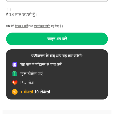
मैं 18 साल का/की हूँ।
और मैने
नियम व शर्तें
तथा
गोपनीयता नीति
पढ़ लिए हैं।
साइन अप करें
पंजीकरण के बाद आप यह कर सकेंगे:
चैट रूम में मॉडल्स से बात करें
मुफ़्त टोकंस पाएं
टिप्स भेजें
+ बोनस!
10 टोकंस!
18+ लड़कियां