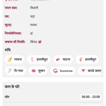
जघन बाल:
चिकनी
वक्ष:
बड़ा
चूतड़:
मध्यम
निम्फोमेनियाक:
हां
सम्बन्ध की स्थिति:
सिंगल
रुचि
नाचना
हस्तमैथुन
चाटना
हस्तमैथुन
पैर प्यार
चुम्बन
lovense
कपडे उतारना
काम के घंटे
सोम
06:00 - 15:00