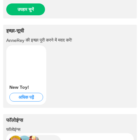
उपहार चुनें
इच्छा-सूची
की इच्छा पूरी करने में मदद करें!
AnneRey
New Toy!
अधिक पढ़ें
फॉलोइंग्स
+4
फॉलोइंग्स