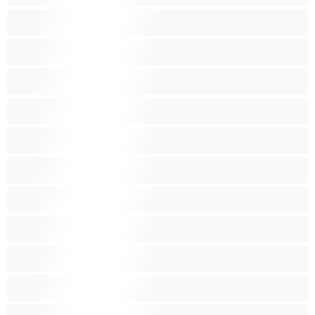
खिलौने
गर्भवती
गृहणिया
गोरी लड़कियां
गोलाईयां
छोकरियाँ
छोटे स्तन
ज्यादा वजन वाली
धूम्रपान
पतली-दुबली लड़की
परिपक्व