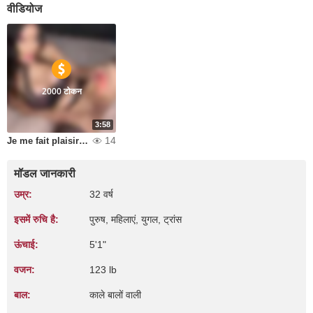
वीडियोज
2000 टोकन
3:58
14
Je me fait plaisir en petite tenue
मॉडल जानकारी
उम्र:
32 वर्ष
इसमें रुचि है:
पुरुष, महिलाएं, युगल, ट्रांस
ऊंचाई:
5'1"
वजन:
123 lb
बाल:
काले बालों वाली