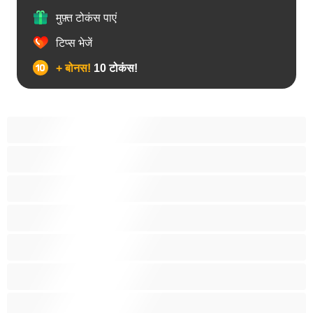
मुफ़्त टोकंस पाएं
टिप्स भेजें
+ बोनस!
10 टोकंस!
18+ लड़कियां
अरबी
आबनूसी
एनल
एशियाई
काले बालों वाली
कॉलेज की लड़कियां