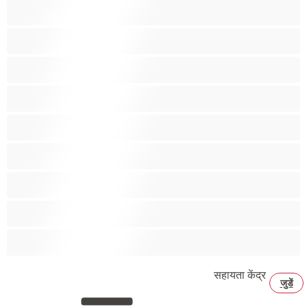
भारतीय
मांसपेशियां
लाल बाल
लेस्बियन
लैटिना
विशाल चूचे
समूह सेक्स
सामान्य स्तन
सुनहरे
सहायता केंद्र
जुडें