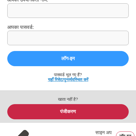
आपका पासवर्ड:
लॉग‑इन
पासवर्ड भूल गए हैं?
यहाँ रिसेट/पुनर्व्यवस्थित करें
खाता नहीं है?
पंजीकरण
साइन अप
लॉग‑इन