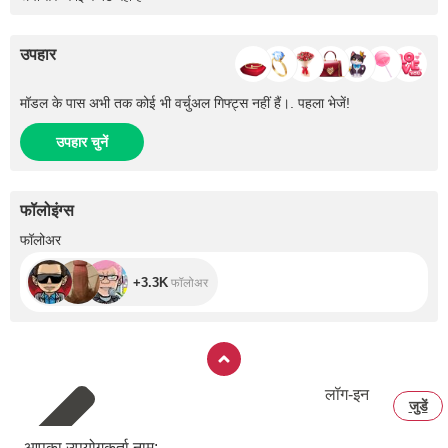
उपहार
मॉडल के पास अभी तक कोई भी वर्चुअल गिफ्ट्स नहीं हैं।. पहला भेजें!
उपहार चुनें
फॉलोइंग्स
+3.3K
फॉलोअर
+3.3K
फॉलोअर
लॉग‑इन
जुडें
आपका उपयोगकर्ता नाम: