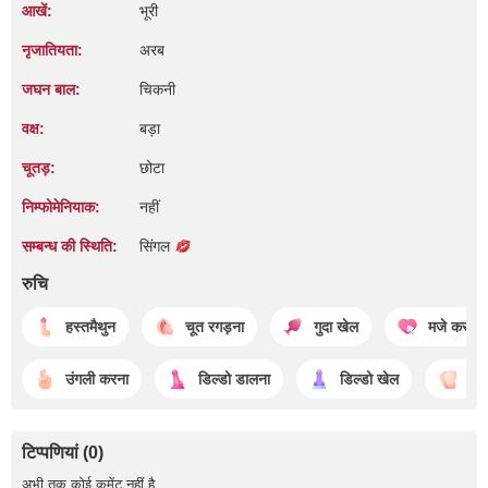
आखें:
भूरी
नृजातियता:
अरब
जघन बाल:
चिकनी
वक्ष:
बड़ा
चूतड़:
छोटा
निम्फोमेनियाक:
नहीं
सम्बन्ध की स्थिति:
सिंगल
रुचि
हस्तमैथुन
चूत रगड़ना
गुदा खेल
मजे करना
उंगली करना
डिल्डो डालना
डिल्डो खेल
गां
टिप्पणियां (0)
अभी तक कोई कमेंट नहीं है