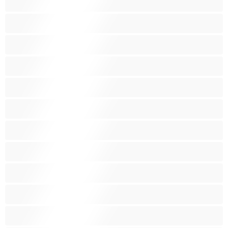
पिचकारी
पोर्नसितारा
प्राइवेट्स के लिए बेस्ट
प्रौढ़
बंधन
बाल-साफ़ चूत
बालोंभरी चूत
बुत
बड़ी सी गांड
बड़े स्तन