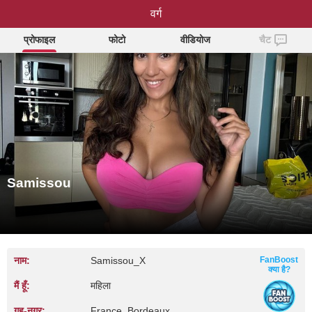
Samissou
वर्ग
प्रोफाइल
फोटो
वीडियोज
चैट
Samissou
नाम:
Samissou_X
FanBoost
क्या है?
मैं हूँ:
महिला
गृह‑नगर:
France, Bordeaux